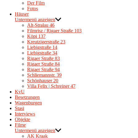
Der Film
Fotos
Häuser
Untermenü anzeigen
Alt-Stralau 46
Filmrisz / Rigaer Straße 103
Köpi 137
Kreutzigerstraße 23
Liebigstraße 14
Liebigstraße 34
Rigaer Straße 83
Rigaer Straße 84
Rigaer Straße 94
Schliemannstr. 39
Schönhauser 20
Villa Felix | Schreiner 47
KvU
Besetzungen
Wagenburgen
Stasi
Interviews
Objekte
Filme
Untermenü anzeigen
AK Kraak