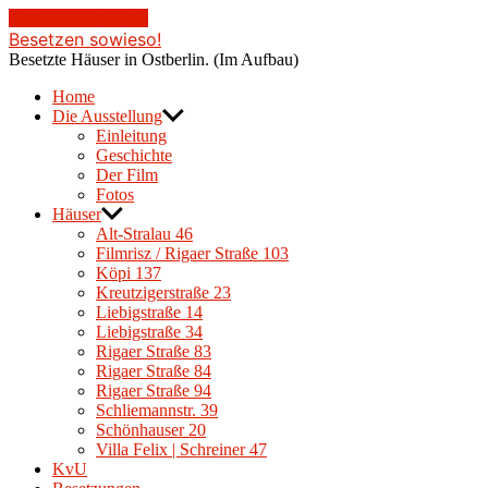
Zum Inhalt springen
Besetzen sowieso!
Besetzte Häuser in Ostberlin. (Im Aufbau)
Home
Die Ausstellung
Einleitung
Geschichte
Der Film
Fotos
Häuser
Alt-Stralau 46
Filmrisz / Rigaer Straße 103
Köpi 137
Kreutzigerstraße 23
Liebigstraße 14
Liebigstraße 34
Rigaer Straße 83
Rigaer Straße 84
Rigaer Straße 94
Schliemannstr. 39
Schönhauser 20
Villa Felix | Schreiner 47
KvU