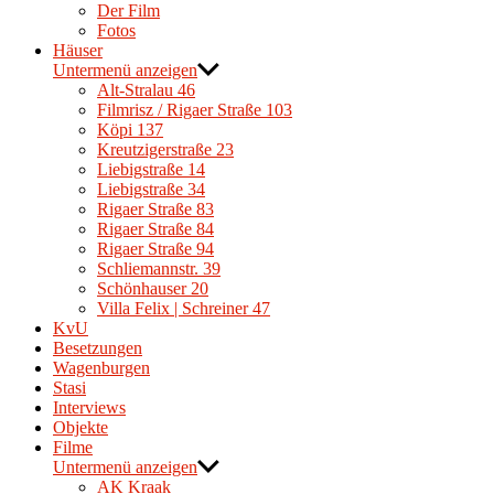
Der Film
Fotos
Häuser
Untermenü anzeigen
Alt-Stralau 46
Filmrisz / Rigaer Straße 103
Köpi 137
Kreutzigerstraße 23
Liebigstraße 14
Liebigstraße 34
Rigaer Straße 83
Rigaer Straße 84
Rigaer Straße 94
Schliemannstr. 39
Schönhauser 20
Villa Felix | Schreiner 47
KvU
Besetzungen
Wagenburgen
Stasi
Interviews
Objekte
Filme
Untermenü anzeigen
AK Kraak