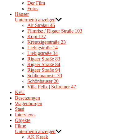
Der Film
Fotos
Häuser
Untermenü anzeigen
Alt-Stralau 46
Filmrisz / Rigaer Straße 103
Köpi 137
Kreutzigerstraße 23
Liebigstraße 14
Liebigstraße 34
Rigaer Straße 83
Rigaer Straße 84
Rigaer Straße 94
Schliemannstr. 39
Schönhauser 20
Villa Felix | Schreiner 47
KvU
Besetzungen
Wagenburgen
Stasi
Interviews
Objekte
Filme
Untermenü anzeigen
AK Kraak