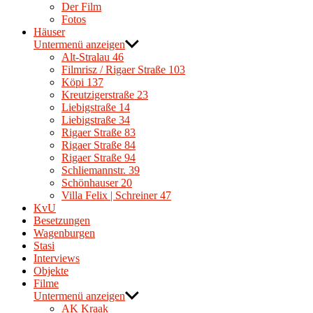
Der Film
Fotos
Häuser
Untermenü anzeigen
Alt-Stralau 46
Filmrisz / Rigaer Straße 103
Köpi 137
Kreutzigerstraße 23
Liebigstraße 14
Liebigstraße 34
Rigaer Straße 83
Rigaer Straße 84
Rigaer Straße 94
Schliemannstr. 39
Schönhauser 20
Villa Felix | Schreiner 47
KvU
Besetzungen
Wagenburgen
Stasi
Interviews
Objekte
Filme
Untermenü anzeigen
AK Kraak